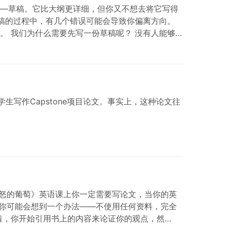
—草稿。它比大纲更详细，但你又不想去将它写得
草稿的过程中，有几个错误可能会导致你偏离方向。
。 我们为什么需要先写一份草稿呢？ 没有人能够
思路。这很正常。因为即使是专业作家也要经过几
要求学生写作Capstone项目论文。事实上，这种论文往
愤怒的葡萄》英语课上你一定需要写论文，当你的英
，你可能会想到一个办法——不使用任何资料，完全
着，你开始引用书上的内容来论证你的观点，然