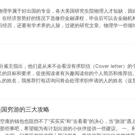
理学属于好出国的专业，各大美国研究生院物理人才短缺，因
在经济形势好的情况下选修些金融课程，毕业后可以去金融机构
后经历，还要有学术界的人脉，过硬的研究文章。物理学一些领
在美…
，绝大部分雇主指出，他们是从来不会看没有求职信（Cover lett
己的目标和要求，促使阅读者有兴趣阅读你的个人简历和推荐信。
人的姓名，我推荐打电话询问将会处理求职申请的人的姓名（这
美国穷游的三大攻略
空瘪的钱包也阻挡不了“买买买”和“去看看”的决心，当“旅游”遇上
那些事吧，希望能为有计划出游的小伙伴提供一些建议。 一、