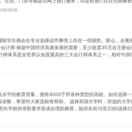
、住宿、门票等都提供网上预订服务，而提前预订往往也能够获得
com 网址：http://us.megabus.com/美 国著名的快线巴士服
/24/2018
洲留学生都会在专业选择这件事情上存在一些困扰。那么，去澳
册会计师 根据中国经济高速发展的需要，至少急需35万名注册
会计师体系是全世界认知度最高的三大会计师体系之一，相对中国C
水平的教育质量，拥有4000于所各种类型的高校。如何选择
攻略，希望对大家选校有帮助。 选择美国大学时，所选的大学排
向学校的录取要求形成合理的梯度，如排名前10至20的选择2所，