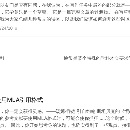
朋友们是否有同感，在我认为，在写作任务中最难的部分就是—
，它毕竟只是一个草稿。 它是一篇完整文章的过渡物。 在写
我为大家总结几种常见的误区，以及我们应该如何避开这些误区
章。大多数人会在第二次或第三次尝试后都没有得出完整的文章
/24/2019
改。这就是为什么草稿在写作过程中是如…
uthor #1————————————– 通常是某个特殊的学科才会
用MLA引用格式
，你一定会获得灵感。——汤姆·乔德 引自约翰·斯坦贝克的《
的参考文献要使用MLA格式时，可能会使你抓狂……这个时候
点。 因此，你开始思考你的论题，也确实得到了一些观点。接