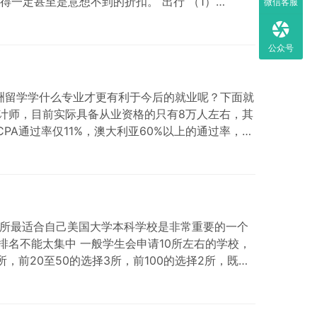
一定甚至是意想不到的折扣。 出行 （1）
微信客服
务网站，费用可低至$ 1。在Megabus.com中…
公众号
洲留学学什么专业才更有利于今后的就业呢？下面就
会计师，目前实际具备从业资格的只有8万人左右，其
PA通过率仅11%，澳大利亚60%以上的通过率，让
一所最适合自己美国大学本科学校是非常重要的一个
名不能太集中 一般学生会申请10所左右的学校，
前20至50的选择3所，前100的选择2所，既有