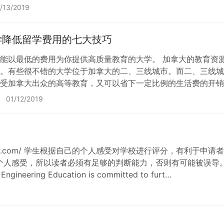
！你必须要引用这本书吗？即使你没有查询其他的资料？是的，抱
/13/2019
学降低留学费用的七大技巧
能以最低的费用为你提供高质量教育的大学。 加拿大的教育资
。有些很不错的大学位于加拿大的二、三线城市。而二、三线城
受加拿大出众的高等教育，又可以省下一定比例的生活费的开销
，每学期都比其他学生多修一门课;如果学校开设Summer Prog
01/12/2019
。 如果你在国内已…
tudentsreview.com/ 学生根据自己的个人感受对学校进行评分
人感受，所以读者必须有足够的判断能力，否则有可能被误导。 
 Engineering Education is committed to furt…