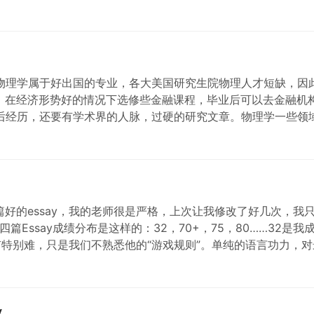
们的出现让人…
理学属于好出国的专业，各大美国研究生院物理人才短缺，因
在经济形势好的情况下选修些金融课程，毕业后可以去金融机构
后经历，还要有学术界的人脉，过硬的研究文章。物理学一些领
在美…
好的essay，我的老师很是严格，上次让我修改了好几次，我
前四篇Essay成绩分布是这样的：32，70+，75，80……32是
有特别难，只是我们不熟悉他的“游戏规则”。单纯的语言功力，对最
y