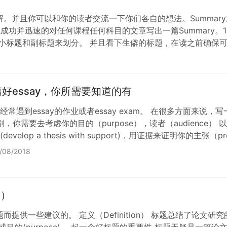
。并且你可以和你的读者交流一下你们各自的想法。Summar
功并迅速的对任何课程任何科目的文章写出一篇Summary。1）
小标题和副标题来划分。 并且看下生僻的标题，在读之前确保可
好essay，你所需要知道的有
常遇到essay的作业或者essay exam。 在很多方面来说，写一篇
别，你需要去考虑你的目的（purpose），读者（audience） 
velop a thesis with support)，用证据来证明你的主张（prove
者过渡段来引领读者（gu…
/08/2018
e）
提供一些建议的。 定义（Definition） 标题总结了论文
t)或目的(purpose)。 起一个好标题的重要性 标题无疑是