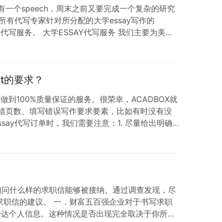
有一个speech，周末之前又要完成一个复杂的研究
所有代写专家针对所分配的大学essay写作的
y代写服务。 大学ESSAY代写服务 我们主要为美
ssay代写、assignment代写、论文代写、
nt的要求？
做到100%质量保证的服务。很荣幸，ACADBOX就
选错页数、填写错误写作要求要素，比如有时没有没
学生essay代写订单时，我们需要注意：1. 尽量给出明确
A或者其他style；…
询问什么样的求职信能够被接纳。通过调查发现，尽
职信的建议。 一．财富五百强企业对于书写求职
传达个人信息。这种情况是否出现完全取决于你所期