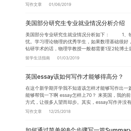
待的工作。 我所拒绝的求职信中有两种最常见。它
写作文章
01/06/2019
美国部分研究生专业就业情况分析介绍
美国部分专业研究生就业情况分析如下： 1、物
忧。学习理论物理的优秀学生，如果数理基础很好，
钻研学术的话，物理学教授一般都需要1至2轮博士
以上。 2、化学也是好出国的行业。就业前景
留学生活指南
01/03/2019
英国essay该如何写作才能够得高分？
在这个新学期开学我不知道该怎样才能够写作出一篇
能够帮我一下啊 essay怎样上70？ 来英国，我的
方式，让很多人望而却步。其实，essay写作并没
写作文章
12/25/2018
如何通过简单的8个步骤写一篇Summar