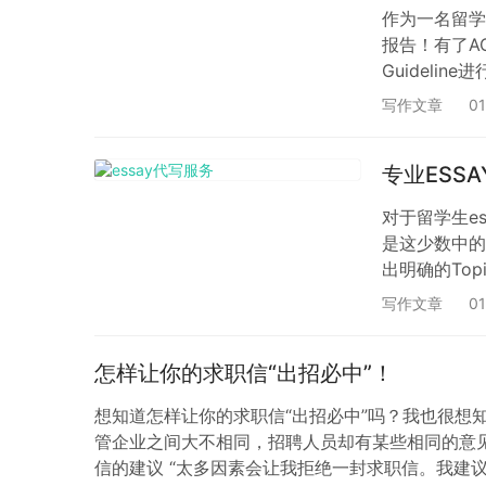
作为一名留学
报告！有了A
Guideli
国、加拿大、
写作文章
01
res…
专业ESSA
对于留学生e
是这少数中的
出明确的Top
的主题（topi
写作文章
01
怎样让你的求职信“出招必中”！
想知道怎样让你的求职信“出招必中”吗？我也很
管企业之间大不相同，招聘人员却有某些相同的意
信的建议 “太多因素会让我拒绝一封求职信。我