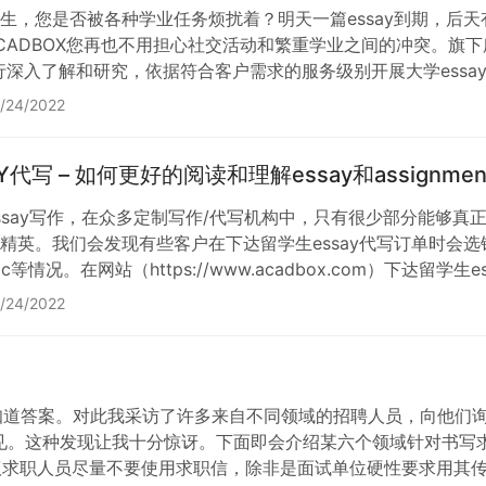
生，您是否被各种学业任务烦扰着？明天一篇essay到期，后天
CADBOX您再也不用担心社交活动和繁重学业之间的冲突。旗下
ne进行深入了解和研究，依据符合客户需求的服务级别开展大学essa
英国、澳大利亚、新西兰、中国香港、中国台湾等国家和地区客户提供e
/24/2022
Y代写 – 如何更好的阅读和理解essay和assignme
ssay写作，在众多定制写作/代写机构中，只有很少部分能够真正
精英。我们会发现有些客户在下达留学生essay代写订单时会
ic等情况。在网站（https://www.acadbox.com）下达留
c）或者给出topic的范围；2. 明确使用的style，比如APA、ML
/24/2022
想知道答案。对此我采访了许多来自不同领域的招聘人员，向他们
见。这种发现让我十分惊讶。下面即会介绍某六个领域针对书写求
建议求职人员尽量不要使用求职信，除非是面试单位硬性要求用其