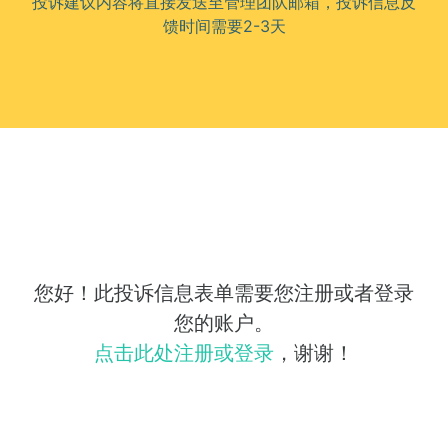
投诉建议内容将直接发送至管理团队邮箱，投诉信息反
馈时间需要2-3天
您好！此投诉信息表单需要您注册或者登录
您的账户。
点击此处注册或登录
，谢谢！