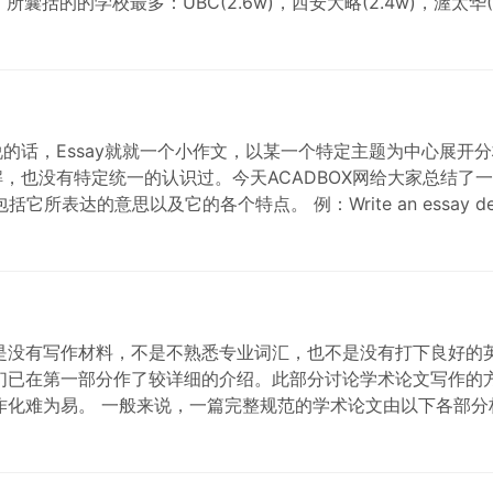
币，所囊括的的学校最多：UBC(2.6w)，西安大略(2.4w)，渥太华(
说的话，Essay就就一个小作文，以某一个特定主题为中心展开分
也没有特定统一的认识过。今天ACADBOX网给大家总结了一下，大致可
达的意思以及它的各个特点。 例：Write an essay definin
是没有写作材料，不是不熟悉专业词汇，也不是没有打下良好的
们已在第一部分作了较详细的介绍。此部分讨论学术论文写作的
。 一般来说，一篇完整规范的学术论文由以下各部分构成： Title(