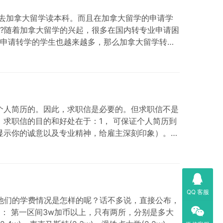
学去加拿大留学读本科。而且在加拿大留学的申请学
?随着加拿大留学的兴起，很多在国内转专业申请困
申请转学的学生也越来越多，那么加拿大留学转学
申请表，缴纳申请费。(不论申请成功与否，此费用
er）的个人简历的。因此，求职信是必要的。但求职信不是
求职信的目的和好处在于：1， 可保证个人简历到
显示你的诚意以及专业精神，给雇主深刻印象）。假
QQ 客服
，他们的学费情况是怎样的呢？话不多说，直接公布，
： 第一区间3w加币以上，只有两所，分别是多大