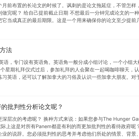
个月前布置的长论文的时候了。讽刺的是论文拖延症，不管怎样
利做完呢？ 给自己提前截止日期 不想最后一分钟完成论文的一
把它当成真正的最后期限。这是一个用来确保你的论文至少提前
 尽管在家里舒…
方法
英语，专门设有英语角。英语角一般分成小组讨论，一个小组大
。每个星期礼拜仪式过后，参加礼拜的人会聚在一起喝咖啡聊天，
练习英语，还可以了解加拿大的习俗及认识一些加拿大朋友。对
是了解文化不可…
好的批判性分析论文呢？
层次的考虑呢？ 换种方式来说：如果您参与The Hunger 
实际上这是对所有Panem都是有利的而更加批判性的看待政府呢
企业的说辞。您必须批判性的思考并考虑他们所处的情景、背景、