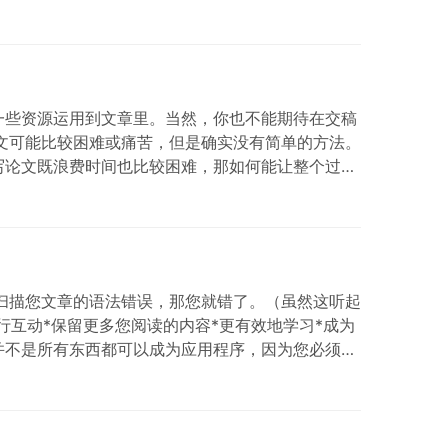
一些资源运用到文章里。当然，你也不能期待在交稿
：写论文可能比较困难或痛苦，但是确实没有简单的方法。
写论文既浪费时间也比较困难，那如何能让整个过程
会很快学会写论文。 如何写好一篇论文Step 1:
助您扫描您文章的语法错误，那您就错了。（虽然这听起
本进行互动*保留更多您阅读的内容*更有效地学习*成为
并不是所有东西都可以成为应用程序，因为您必须自
thod？ SQ3R Method是一种阅读技术，…