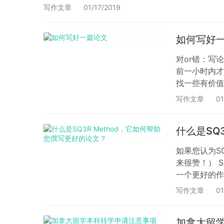
业的说辞，而是要进行批判性思考。” 撰…
写作文章
01/17/2019
如何写好
对or错：写
前一小时内才
找一些有价值
少些痛苦呢？
写作文章
01
了解你的作业
什么是SQ
如果您认为S
来很赞！） 
一个更好的作
己去做一些事情
写作文章
01
加拿大留