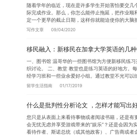
随着学年的临近，现在是许多学生开始害怕要交几
际完成作业。那么，你怎么能停止拖延，把作业顺
定一个更早的截止日期，这样你就能迫使你的大脑
修改你的论文。 在公共场合或者与朋友们一起工作
写作文章
09/04/2020
移民融入：新移民在加拿大学英语的几种
一、图书馆 温哥华的一些图书馆为方便新移民练习
织讨论。 二、教堂 教堂也是练习英语的好地方
经学习班和一些业余爱好小组。通过教堂不光可以
失为是一种好办法。不是说你必须信仰基督教，而
留学生活指南
01/17/2019
什么是批判性分析论文 ，怎样才能写出
您只是从表面上来看待事物或者阅读书籍，还是有更深
会无忧无虑并享受游戏带来的“娱乐”？还是会因为
看待作者、斯诺总统（或其他政客）、广告商或者