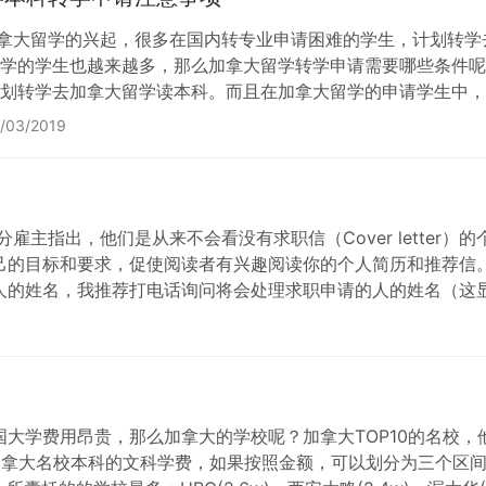
加拿大留学的兴起，很多在国内转专业申请困难的学生，计划转
学的学生也越来越多，那么加拿大留学转学申请需要哪些条件呢
划转学去加拿大留学读本科。而且在加拿大留学的申请学生中，
条件呢? 转学去加拿大读本科的申请材料的要求 1.填写入学
/03/2019
还给申请人的。具体费用因学校…
，绝大部分雇主指出，他们是从来不会看没有求职信（Cover lett
己的目标和要求，促使阅读者有兴趣阅读你的个人简历和推荐信。
人的姓名，我推荐打电话询问将会处理求职申请的人的姓名（这
大学费用昂贵，那么加拿大的学校呢？加拿大TOP10的名校
加拿大名校本科的文科学费，如果按照金额，可以划分为三个区间