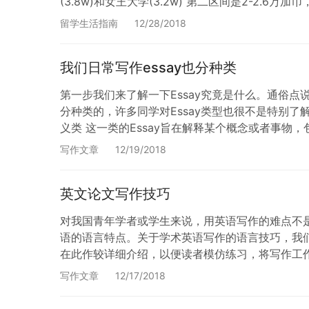
(3.8w)和女王大学(3.2w) 第二区间是2-2.6万加
SFU…
留学生活指南
12/28/2018
我们日常写作essay也分种类
第一步我们来了解一下Essay究竟是什么。通俗点
分种类的，许多同学对Essay类型也很不是特别了解，
义类 这一类的Essay旨在解释某个概念或者事物，包括它所表
写作文章
12/19/2018
英文论文写作技巧
对我国青年学者或学生来说，用英语写作的难点不
语的语言特点。关于学术英语写作的语言技巧，我
在此作较详细介绍，以便读者模仿练习，将写作工作化难为易
词) Table of con…
写作文章
12/17/2018