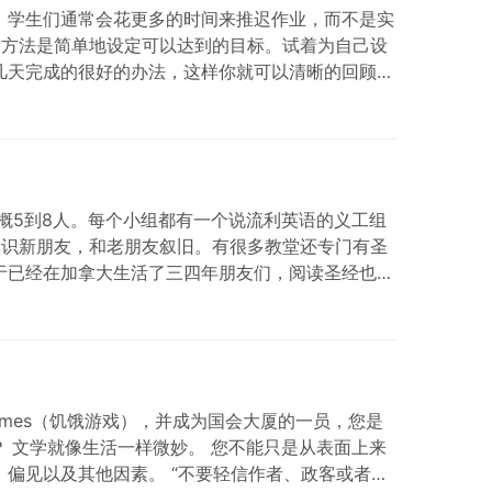
，学生们通常会花更多的时间来推迟作业，而不是实
种方法是简单地设定可以达到的目标。试着为自己设
几天完成的很好的办法，这样你就可以清晰的回顾并
概5到8人。每个小组都有一个说流利英语的义工组
认识新朋友，和老朋友叙旧。有很多教堂还专门有圣
于已经在加拿大生活了三四年朋友们，阅读圣经也不
Games（饥饿游戏），并成为国会大厦的一员，您是
？ 文学就像生活一样微妙。 您不能只是从表面上来
偏见以及其他因素。 “不要轻信作者、政客或者企