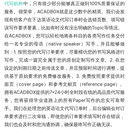
代写机构
中，只有很少部分能够真正做到100%质量保证的
服务。很荣幸，ACADBOX就是这少数中的精英。我们会发
现有些客户在下达英语论文代写订单时会选错页数、填写错
误写作要求要素，比如有时没有没出明确的Topic等情况。
在ACADBOX，您可以轻松地将各科目的各类写作任务交付
给一名专业的母语（native speaker）写手，并且能够做
到：1. 按照您的代写订单要求，尽量模仿您的书写风格进行
写作，完成一篇完全属于您的原创定制写作文章。2. 在您
设定的到期日期之前传送文章，并且预留时间进行调整，提
供基于原始要求的免费修改服务。3. 免费按照要求提供封
面页（cover page）和参考文献页（reference page）。
拥有ACADBOX提供的7*24小时全时段在线的高品质代写服
务，您将获得学业道路上的所有Paper写作的忠实可靠帮
手。我们在处理您的英语论文代写订单时，后台编辑会对订
单要求进行二次审核，即使您的订单要求填写时存在错误，
我们也会及时和您沟通协调，确保最终写作正确无误。