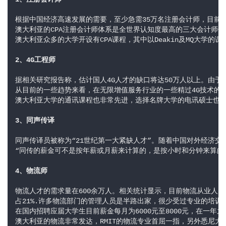
根据中国经济高速发展的需要，至少急需35万名注册会计师，目前实
澳大利亚的CPA注册会计师体系是全世界认知度最高的三大会计师体系
澳大利亚众多的大学开设有CPA课程，其中以Deakin及MQ大学的课
据相关研究报告称，估计国人4G人才的缺口将达50万人以上。由于目
从目前的一些趋势来看，在无限增值服务行业的一些精过4G技术的人
澳大利亚大学的通讯课程也非常先进，选择名牌大学的电讯硕士也是好
3、同声传译
同声传译员被称为“21世纪第一大紧缺人才”。随着中国对外经济交
“同传的薪金可不是按年薪或月薪来计算的，是按小时和分钟来算的，相
4、物流师
物流人才的需求量在600余万人。相关统计显示，目前物流从业人员
占21%.许多物流部门的管理人员是半路出家，很少受过专业的培训。
在国内招聘应届大学生目前薪金每月为6000元至8000元，在一年之
澳大利亚的物流非常发达，RMIT的物流专业首屈一指，另外悉尼大