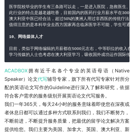
医学院校毕业的学生有三条路可以走，一是进入医院，急救医生、产
此行业的特点是越老越吃香，目前国内的医药行业月薪水平在3000~
澳大利亚中医已经合法，超过50%的澳洲人用过非西医的传统疗法，前
值得注意的是本科毕业去西方国家再念临床医学不可能，学生可通过
目前，类似于网络编辑的月薪都在5000元左右，中等职位的收入在8
学习传媒的人士也考虑在澳大利亚学习，吸收国外成功运作国际传
ACADBOX
拥有近千名各个专业的英语母语（Native 
Speaker）论文
代写
辅导专家，旗下所有代写专家针对所分
配的英语论文写作的Guideline进行深入了解和研究，依据
符合客户需求的服务级别开展英语论文代写服务。
我们一年365天，每天24小时的服务意味着即使您在深夜或
者休息日都可以通过多种方式联系到我们，我们不断努力，
不断前进，不断提升服务质量，把最优的留学论文解决方案
提供给您。我们主要为美国、加拿大、英国、澳大利亚、新