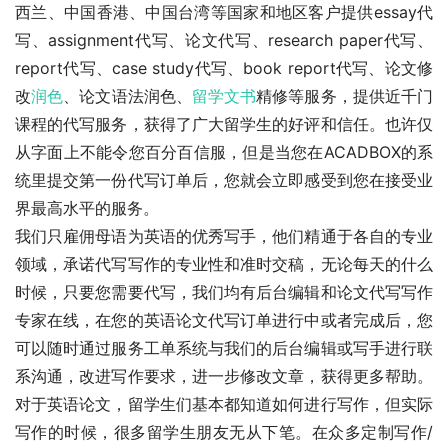
西兰、中国香港、中国台湾等国家和地区客户提供essay代
写、assignment代写、论文代写、research paper代写、
report代写、case study代写、book report代写、论文修
改
润色
、论文语法润色、
留学文书
精修等服务，提供近千门
课程的代写服务，获得了广大留学生的好评和信任。也许仅
从字面上不能令您百分百信服，但是当您在ACADBOX的系
统里提交第一份代写订单后，您就会立即感受到您在接受业
界最高水平的服务。
我们只雇佣母语为英语的优秀写手，他们精通于各自的专业
领域，承诺代写写作的专业性和准时交稿，无论每天的什么
时候，只要您需要代写，我们均有后台编辑和论文代写写作
专家在线，在您的英语论文代写订单进行中或者完成后，您
可以随时通过服务工单系统与我们的后台编辑或写手进行联
系沟通，改进写作要求，进一步修改文章，获得更多帮助。
对于英语论文，留学生们基本都知道如何进行写作，但实际
写作的时候，很多留学生朋友无从下笔。在众多定制写作/