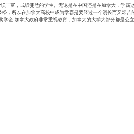
些学识丰富，成绩斐然的学生。无论是在中国还是在加拿大，学霸
轻松，所以在加拿大高校中成为学霸是要经过一个漫长而又艰苦
 奖学金 加拿大政府非常重视教育，加拿大的大学大部分都是公
励给优秀的学生…