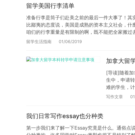
留学美国行李清单
准备行李是筒子们赴美之前的最后一件大事了！其
比鄙夷的态度说，美国是成熟的资本主义社会，什
咱们的行李重量是有限制的啊，既不能把全家搬过
实际情况大不相同：要查查学校对于某些文件证明
留学生活指南
01/06/2019
加拿大留
[导读]随着
生中，申请转
难的学生，计
申请需要哪些
写作文章
01
一般是不会退
我们日常写作essay也分种类
第一步我们来了解一下Essay究竟是什么。通俗点
分种类的，许多同学对Essay类型也很不是特别了解，