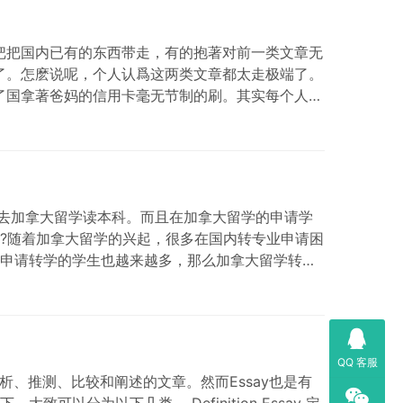
把把国内已有的东西带走，有的抱著对前一类文章无
了。怎麽说呢，个人认爲这两类文章都太走极端了。
了国拿著爸妈的信用卡毫无节制的刷。其实每个人的
学去加拿大留学读本科。而且在加拿大留学的申请学
?随着加拿大留学的兴起，很多在国内转专业申请困
申请转学的学生也越来越多，那么加拿大留学转学
申请表，缴纳申请费。(不论申请成功与否，此费用
QQ 客服
析、推测、比较和阐述的文章。然而Essay也是有
以分为以下几类。 Definition Essay 定