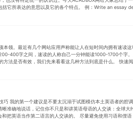
达的意思以及它的各个特点。 例：Write an essay definin
一项本领。最近有几个网站应用声称能让人在短时间内拥有速读这
00-400字之间，速读的人称自己一分钟能读1000-1700
的方法是否有效，我们先来看看这几种方法到底是什么。 快速
音技巧 我的第一个建议是不要太沉溺于试图模仿本土英语者的腔
晰准确地说话，记住你不只是和讲英语母语的人交谈：全球大约
和把英语当作第二语言的人交谈的。 尽量避免使用习语和俚语（我