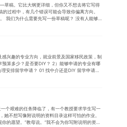
—草稿。它比大纲更详细，但你又不想去将它写得
草稿的过程中，有几个错误可能会导致你偏离方向。
。 我们为什么需要先写一份草稿呢？ 没有人能够
思路。这很正常。因为即使是专业作家也要经过几
请以及感兴趣的专业方向，就业前景及国家移民政策，制
预算多少？是否要DIY？ 2）能够申请的专业有哪
排留学申请？ 01 找中介还是DIY 留学申请，
一天一个艰难的任务降临了，有一个教授要求学生写一
用的知识，她不想写像附说明的资料目录这样可怕的作业。
现你的愿望。”教母说。“我不会为你写附说明的资料