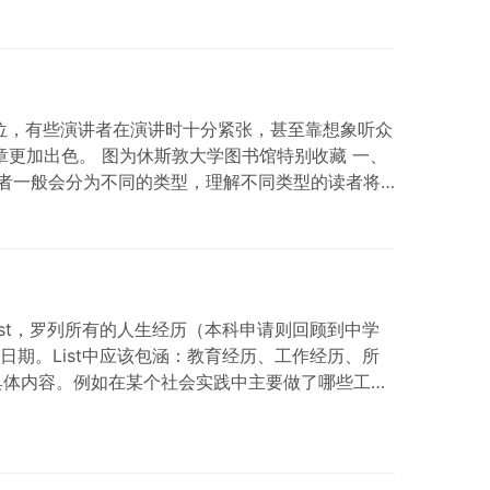
位，有些演讲者在演讲时十分紧张，甚至靠想象听众
章更加出色。 图为休斯敦大学图书馆特别收藏 一、
者一般会分为不同的类型，理解不同类型的读者将
ist，罗列所有的人生经历（本科申请则回顾到中学
期。List中应该包涵：教育经历、工作经历、所
具体内容。例如在某个社会实践中主要做了哪些工
经历，以最能够体现你的学习或学术能力为准。（特指