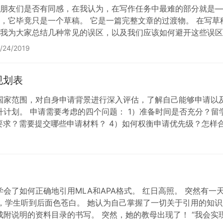
朋友们是否有同感，在我认为，在写作任务中最难的部分就是—
，它毕竟只是一个草稿。 它是一篇完整文章的过渡物。 在写
我为大家总结几种常见的误区，以及我们应该如何避开这些误区
章。大多数人会在第二次或第三次尝试后都没有得出完整的文章
/24/2019
改。这就是为什么草稿在写作过程中是如…
规划表
目标，留学国家范围，对自身申请背景进行深入评估，了解自己能够申
计划。 申请需要考虑的四个问题： 1）准备时间是否充分？留学
求？需要提交哪些申请材料？ 4）如何权衡申请优先级？怎样合理安
会了如何正确地引用MLA和APA格式。 红日高照。 突然有
graphy），学生听到后面色苍白。 她认为自己掌握了一切关于引
附说明的资料目录的书写。 突然，她的教母出现了！ “我会实