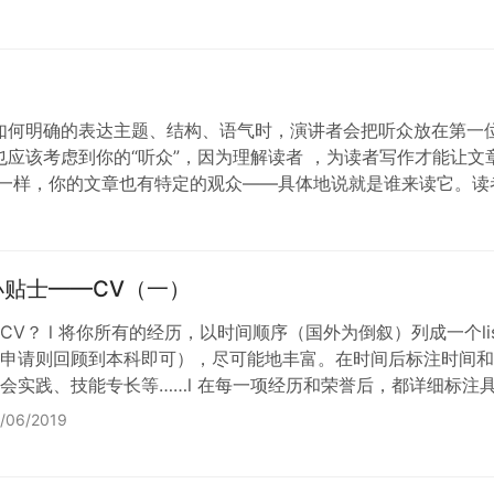
如何明确的表达主题、结构、语气时，演讲者会把听众放在第一
应该考虑到你的“听众”，因为理解读者 ，为读者写作才能让文
众一样，你的文章也有特定的观众——具体地说就是谁来读它。读
阅读文…
小贴士——CV（一）
CV？ l 将你所有的经历，以时间顺序（国外为倒叙）列成一个l
申请则回顾到本科即可），尽可能地丰富。在时间后标注时间和日
会实践、技能专长等……l 在每一项经历和荣誉后，都详细标注
些角色，或是某个奖项的获奖比例等。l 从list中筛选相关的
/06/2019
是应聘外企则是以…