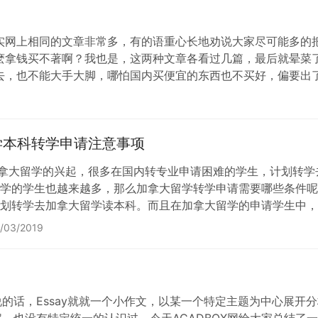
实网上相同的文章非常多，有的语重心长地劝说大家尽可能多的
麽拿钱买不著啊？我也是，这两种文章各看过几篇，最后就晕菜
去，也不能大手大脚，哪怕国内买便宜的东西也不买好，偏要出
的要求从而决定带还…
学本科转学申请注意事项
加拿大留学的兴起，很多在国内转专业申请困难的学生，计划转
学的学生也越来越多，那么加拿大留学转学申请需要哪些条件呢
划转学去加拿大留学读本科。而且在加拿大留学的申请学生中，
条件呢? 转学去加拿大读本科的申请材料的要求 1.填写入学
/03/2019
还给申请人的。具体费用因学校…
说的话，Essay就就一个小作文，以某一个特定主题为中心展开分
也没有特定统一的认识过。今天ACADBOX网给大家总结了一下，大致可