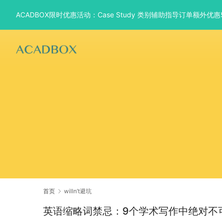
ACADBOX限时优惠活动：Case Study 类别辅助指导订单额外
首页
willn’t避坑
英语缩略词禁忌：9个学术写作中绝对不