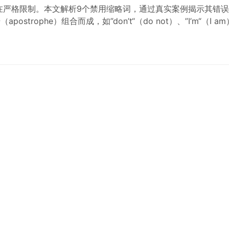
的使用存在严格限制。本文解析9个禁用缩略词，通过真实案例揭示其
strophe）组合而成，如”don’t“（do not）、”I’m“