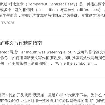
述 对比文章（Compare & Contrast Essay）是一
多个主题的相似性（similarities）与差异性（differe
写的留学生而言，掌握此类文章的写作规范尤为关键。专业论文润
c rigor）和逻辑清晰度（logical clarity）。 二、对比文章的目的
/17/2025
的英文写作精简指南
ed.”写成“Her mouth was watering a lot.”？
教你：如何用简洁英文写作征服教授，同时推荐高效代写与润色服务
有效长句（逻辑清晰）： “While the symbolism …
件吗？比如开头就用“嘿兄弟，最近咋样？”大概率不会。为什么
戏”作为论点，也不能用一整段描述“打游戏是最棒的消遣”（即