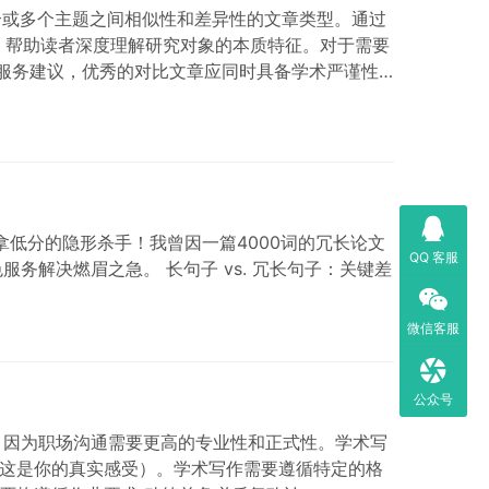
种指出两个或多个主题之间相似性和差异性的文章类型。通过
nces），帮助读者深度理解研究对象的本质特征。对于需要
色服务建议，优秀的对比文章应同时具备学术严谨性
 …
这可能是你论文拿低分的隐形杀手！我曾因一篇4000词的冗长论文
QQ 客服
解决燃眉之急。 长句子 vs. 冗长句子：关键差
微信客服
公众号
？因为职场沟通需要更高的专业性和正式性。学术写
使这是你的真实感受）。学术写作需要遵循特定的格