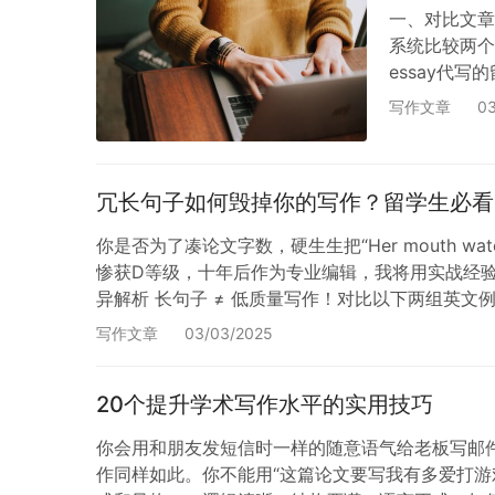
一、对比文章概
系统比较两个或
essay代
（academi
写作文章
03
冗长句子如何毁掉你的写作？留学生必看
你是否为了凑论文字数，硬生生把“Her mouth water
惨获D等级，十年后作为专业编辑，我将用实战经验
异解析 长句子 ≠ 低质量写作！对比以下两组英文例句：✅ 
写作文章
03/03/2025
20个提升学术写作水平的实用技巧
你会用和朋友发短信时一样的随意语气给老板写邮
作同样如此。你不能用“这篇论文要写我有多爱打游