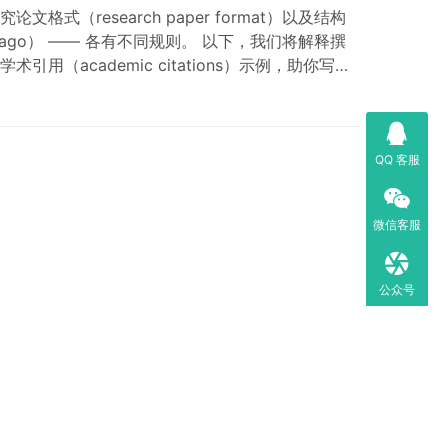
research paper format）以及结构
ago） —— 各有不同规则。 以下，我们将解释撰
academic citations）示例，助你写出
对不同格式要求提供定制化写作支持，确保论…
QQ 客服
微信客服
公众号