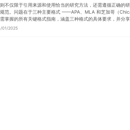
不仅限于引用来源和使用恰当的研究方法，还需遵循正确的研究论文格式（
规范。问题在于三种主要格式 ——APA、MLA 和芝加哥（Chic
需掌握的所有关键格式指南，涵盖三种格式的具体要求，并分享学术引用（
文。ACADBOX 作为专业留学生代写与润色服务平台，可针
/01/2025