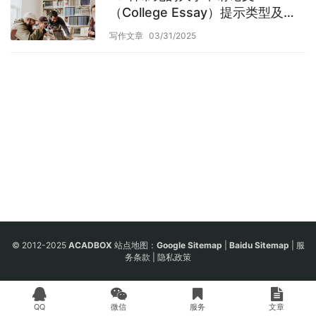
（College Essay）提示类型及应
对策略
写作文章
03/31/2025
© 2012-2025
ACADBOX
站点地图：
Google Sitemap
|
Baidu Sitemap
|
服
务条款
|
隐私政策
QQ
微信
服务
文章