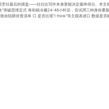
同烹饪最后的摆盘——往往比写作本身更能决定最终得分。本文
”突破思维定式 将初稿冷藏24-48小时后，尝试用三种身份重新
陷阱排查清单 □ 是否出现”I think”等主观表述□ 数据是否