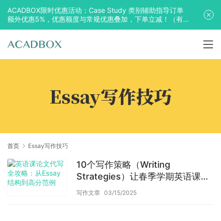
ACADBOX限时优惠活动：Case Study 类别辅助指导订单
额外优惠5%，优惠额度与常规优惠叠加，下单立减！（有
效期至2025年10月31日）
Essay写作技巧
首页
Essay写作技巧
10个写作策略（Writing
Strategies）让春季学期英语课轻
松过关
写作文章
03/15/2025